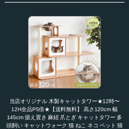
当店オリジナル 木製キャットタワー★12時〜
12H全品P5倍★【送料無料】 高さ120cm 幅
145cm 据え置き 麻紐 爪とぎ キャットタワー 多
頭飼い キャットウォーク 猫 ねこ ネコ ペット 猫